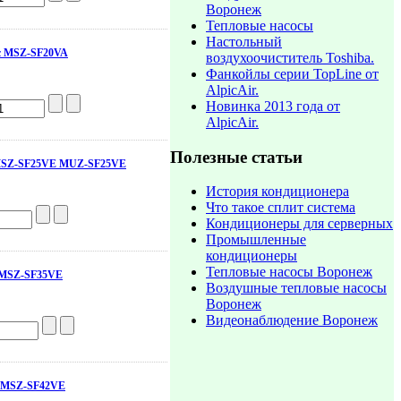
Воронеж
Тепловые насосы
Настольный
ric MSZ-SF20VA
воздухоочиститель Toshiba.
Фанкойлы серии TopLine от
AlpicAir.
Новинка 2013 года от
AlpicAir.
Полезные статьи
ic MSZ-SF25VE MUZ-SF25VE
История кондиционера
Что такое сплит система
Кондиционеры для серверных
Промышленные
кондиционеры
Тепловые насосы Воронеж
ic MSZ-SF35VE
Воздушные тепловые насосы
Воронеж
Видеонаблюдение Воронеж
ic MSZ-SF42VE