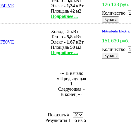
Тепло -
5,4
кВт
126 138 руб.
Элект -
1,34
кВт
Площадь
42
м2
Количество:
Подробнее ...
Холод -
5
кВт
Mitsubishi Electr
Тепло -
5,8
кВт
151 630 руб.
Элект -
1,67
кВт
Площадь
50
м2
Количество:
Подробнее ...
«« В начало
« Предыдущая
1
Следующая »
В конец »»
Показать #
Результаты 1 - 6 из 6