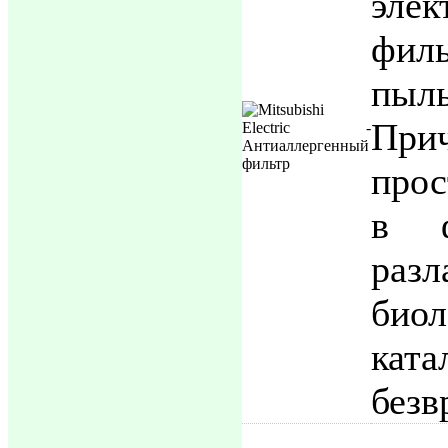
элек
филь
пыл
При
прос
в ф
разл
биол
кат
безв