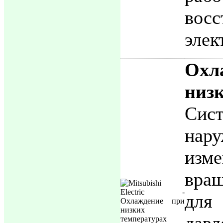
восс
элек
Ох
низ
Сис
нар
изм
вращ
для
давл