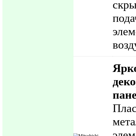
скр
под
эле
возд
Ярк
дек
пан
Пл
мета
эле