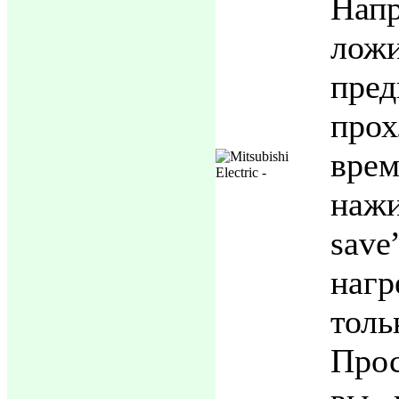
На
лож
пред
прох
вр
наж
sav
наг
тол
Про