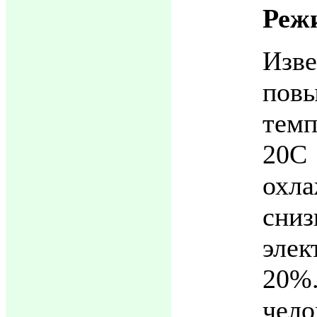
Реж
Из
пов
темп
20
охла
сни
эле
20%
чел