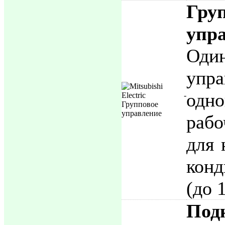
Гру
упр
Од
упр
одно
раб
для 
конд
(до 1
По