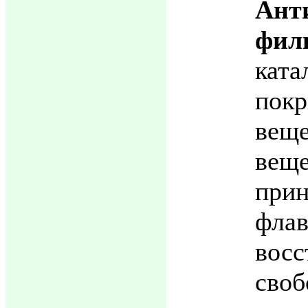
Ант
фил
ката
покр
ве
веще
прин
флав
восс
сво