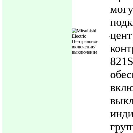
мо
по
цент
кон
821
обес
вк
вык
инд
груп