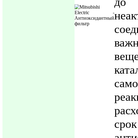
до
неак
сое
важ
вещ
ката
сам
ре
расх
ср
анти