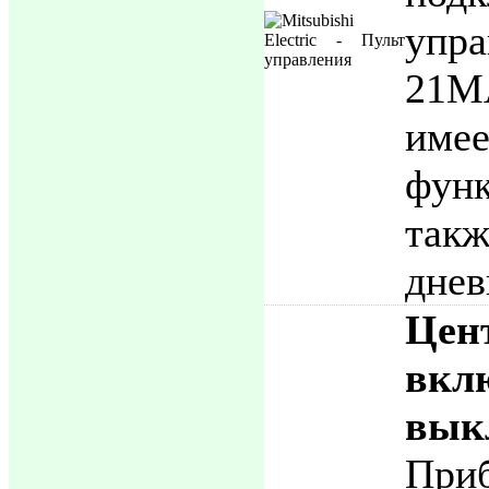
упр
21
име
функ
так
днев
Цен
вкл
вык
При