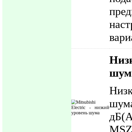
пред
наст
вари
Ни
шум
Ни
ш
дБ
MSZ