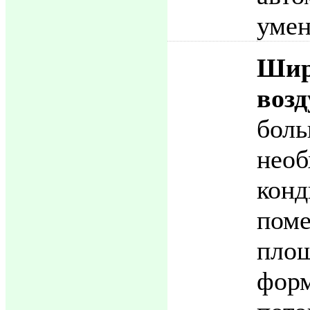
умен
Шир
воз
бол
не
конд
пом
пло
фо