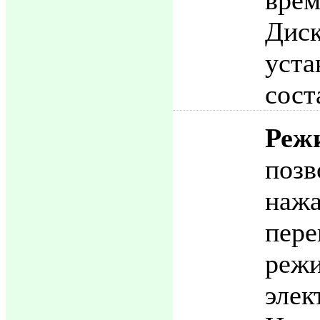
Диск
уст
сост
Ре
поз
наж
пер
реж
элек