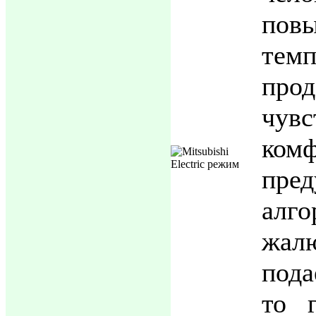
пов
те
про
чув
комф
пре
алг
жа
под
то г