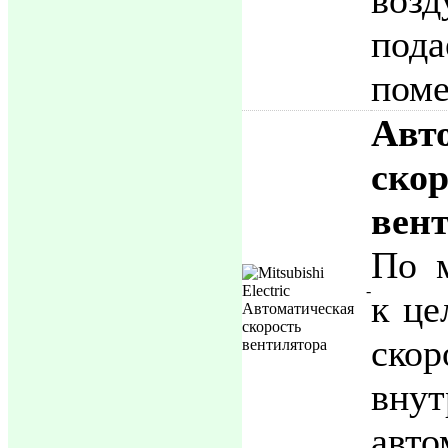
пода
поме
Авт
скор
вен
По 
к це
скор
вну
авто