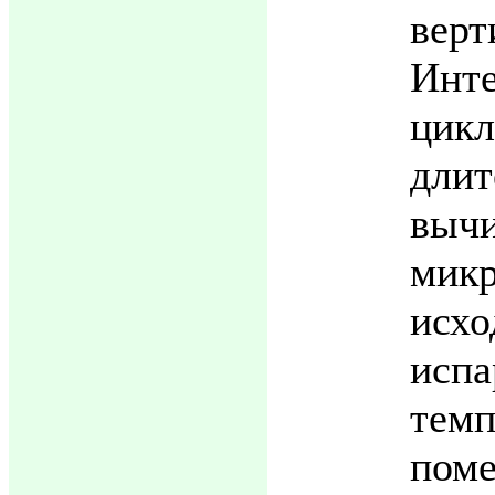
вер
Инт
ц
дли
выч
микр
исхо
испа
те
пом