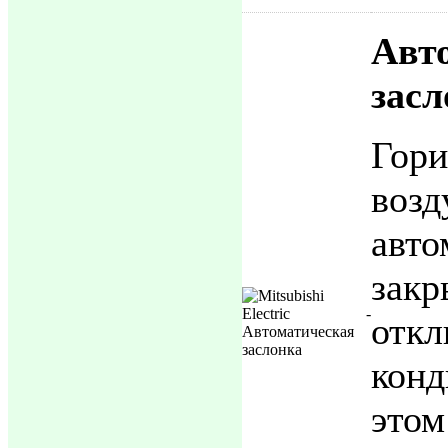
Авт
засл
Гори
воз
авто
зак
отк
кон
это