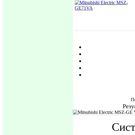
П
Резу
Сис