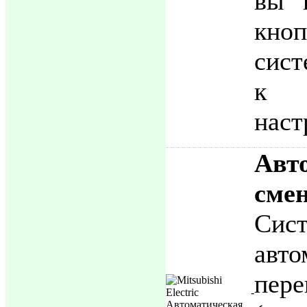
вы 
кно
сист
к 
наст
Авт
сме
Сис
авто
пер