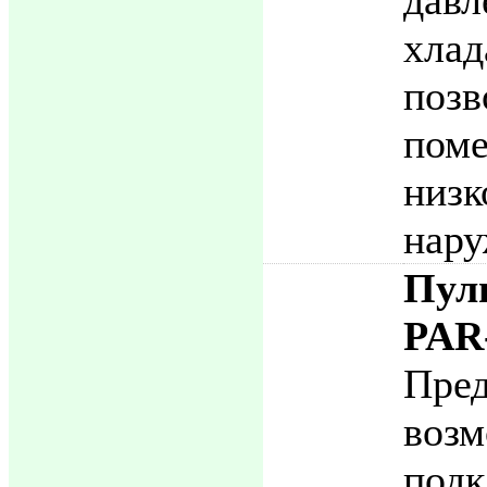
хла
поз
пом
низ
нару
Пул
PAR
Пред
возм
под