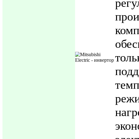
регу
прои
комп
обе
тол
под
те
режи
нагр
эко