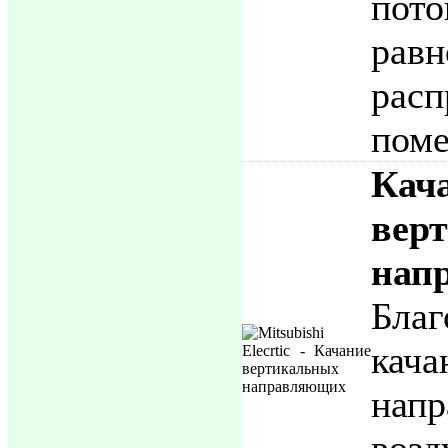
по
равн
рас
пом
Кач
вер
нап
Бла
кача
нап
воз