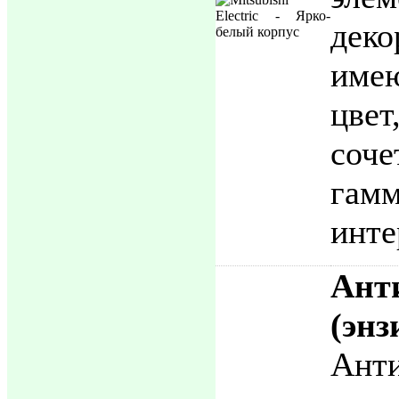
деко
име
цвет
соче
га
инте
Ант
(эн
Ант