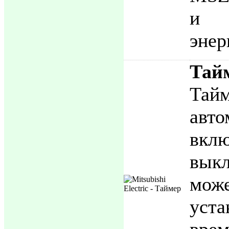
и
энер
Тай
Тай
авто
вк
вык
мо
уст
вр