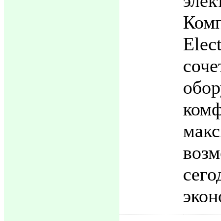
элек
Ком
Ele
соч
обо
к
макс
во
сег
экон