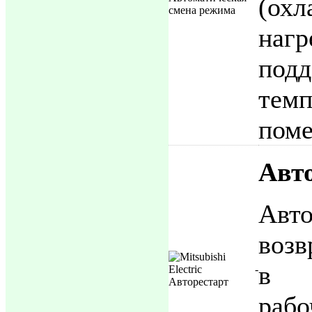
(ох
на
под
те
пом
Авт
Авто
возв
в 
раб