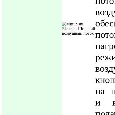
пот
возд
обес
пото
наг
реж
воз
кно
на п
и в
под