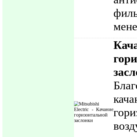
филь
мене
Кач
гор
зас
Бла
кача
гори
воз