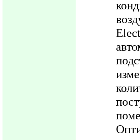
конд
воз
Elec
авто
под
изм
кол
по
поме
Опт