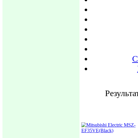
С
Результа