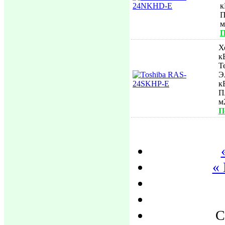
к
П
П
Х
к
Т
Э
к
П
м
П
«
С