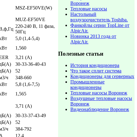
Воронеж
MSZ-EF50VE(W)
Тепловые насосы
Настольный
MUZ-EF50VE
воздухоочиститель Toshiba.
Фанкойлы серии TopLine от
220-240 В, 11 фаза,
В,ф,Гц
AlpicAir.
50Гц
Новинка 2013 года от
кВт
5,0 (1,4-5,4)
AlpicAir.
кВт
1,560
Полезные статьи
 EER
3,21 (А)
дБ(А)
30-33-36-40-43
История кондиционера
дБ(А)
52
Что такое сплит система
Кондиционеры для серверных
м3/ч
348-660
Промышленные
кВт
5,8 (1,6-7,5)
кондиционеры
Тепловые насосы Воронеж
кВт
1,565
Воздушные тепловые насосы
Воронеж
3,71 (А)
Видеонаблюдение Воронеж
дБ(А)
30-33-37-43-49
дБ(А)
52
м3/ч
384-792
А
12,4