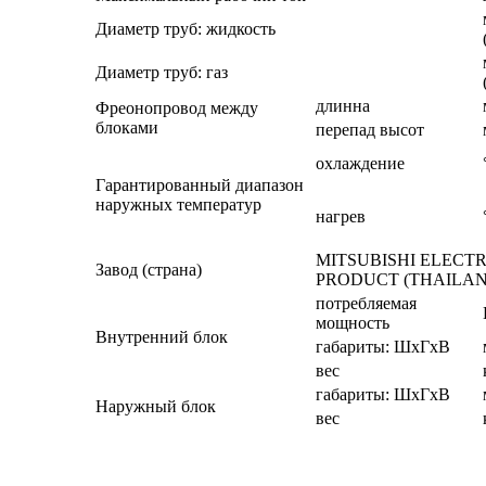
Диаметр труб: жидкость
Диаметр труб: газ
длинна
Фреонопровод между
блоками
перепад высот
охлаждение
Гарантированный диапазон
наружных температур
нагрев
MITSUBISHI ELECT
Завод (страна)
PRODUCT (THAILAND)
потребляемая
мощность
Внутренний блок
габариты: ШхГхВ
вес
габариты: ШхГхВ
Наружный блок
вес