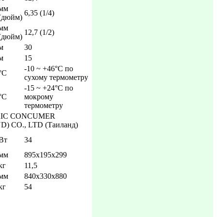
мм
6,35 (1/4)
(дюйм)
мм
12,7 (1/2)
(дюйм)
м
30
м
15
-10 ~ +46°C по
°C
сухому термометру
-15 ~ +24°C по
°C
мокрому
термометру
RIC CONCUMER
 CO., LTD (Таиланд)
Вт
34
мм
895х195х299
кг
11,5
мм
840х330х880
кг
54