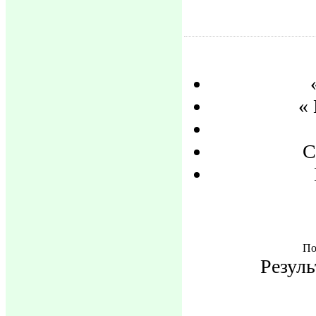
«
С
По
Резуль