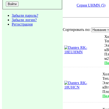
Серия UHMN (5)
Забыли пароль?
Забыли логин?
Регистрация
Сортировать по:
Хо
Те
Эл
кВ
Пл
м
По
Хол
Теп
Эле
кВт
Пл
Под