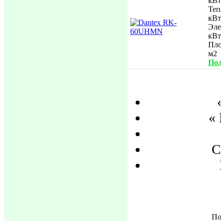
кВт
Теп
кВт
Эле
кВт
Пл
м2
Под
«
С
По