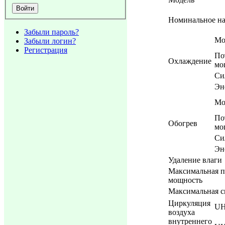
Номинальное н
Забыли пароль?
Мо
Забыли логин?
Регистрация
По
Охлаждение
мо
Си
Эн
Мо
По
Обогрев
мо
Си
Эн
Удаление влаги
Максимальная п
мощность
Максимальная с
Циркуляция
UH
воздуха
внутреннего