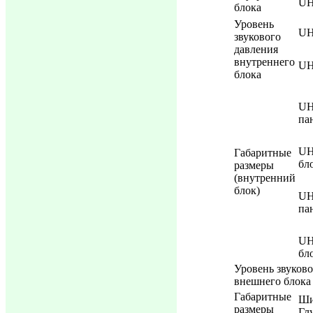
UH
блока
Уровень
UH
звукового
давления
внутреннего
UH
блока
UH
па
UH
Габаритные
бл
размеры
(внутренний
блок)
UH
па
UH
бл
Уровень звуково
внешнего блока
Габаритные
Ши
размеры
Гл