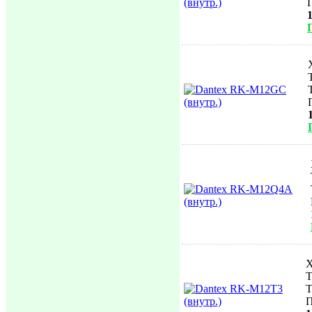
1
Х
Т
Т
П