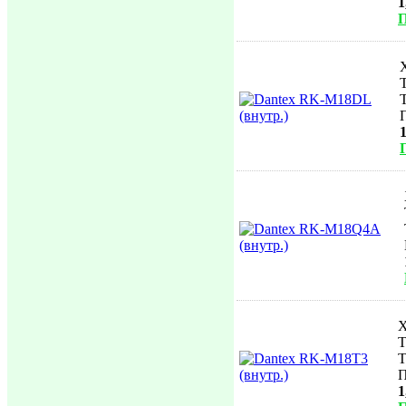
1
П
1
Х
Т
Т
П
1