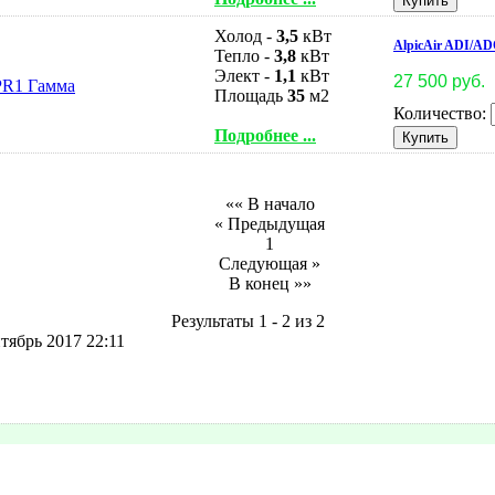
Холод -
3,5
кВт
AlpicAir ADI/A
Тепло -
3,8
кВт
Элект -
1,1
кВт
27 500 руб.
Площадь
35
м2
Количество:
Подробнее ...
«« В начало
« Предыдущая
1
Следующая »
В конец »»
Результаты 1 - 2 из 2
тябрь 2017 22:11