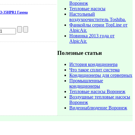
Воронеж
Тепловые насосы
DO-35HPR1 Гамма
Настольный
воздухоочиститель Toshiba.
Фанкойлы серии TopLine от
AlpicAir.
Новинка 2013 года от
AlpicAir.
Полезные статьи
История кондиционера
Что такое сплит система
Кондиционеры для серверных
Промышленные
кондиционеры
Тепловые насосы Воронеж
Воздушные тепловые насосы
Воронеж
Видеонаблюдение Воронеж