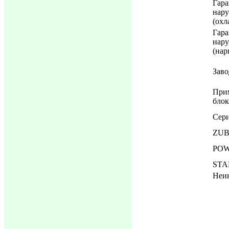
Гар
нар
(охл
Гар
нар
(нар
Заво
Прим
бло
Сер
ZUB
POWE
STA
Неи