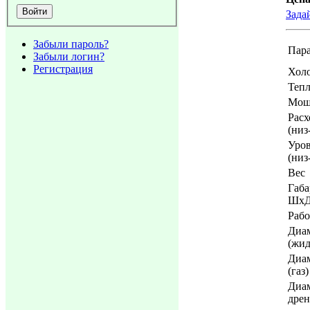
Зада
Забыли пароль?
Пара
Забыли логин?
Регистрация
Хол
Теп
Мощ
Расх
(низ
Уро
(низ
Вес
Габ
Шх
Рабо
Диам
(жид
Диам
(газ)
Диа
дре