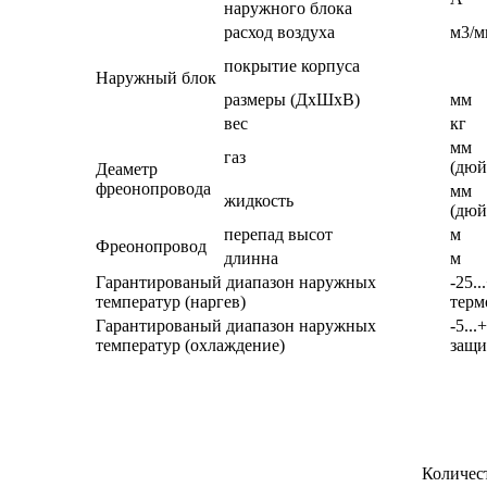
наружного блока
расход воздуха
м3/м
покрытие корпуса
Наружный блок
размеры (ДхШхВ)
мм
вес
кг
мм
газ
(дюй
Деаметр
фреонопровода
мм
жидкость
(дюй
перепад высот
м
Фреонопровод
длинна
м
Гарантированый диапазон наружных
-25.
температур (наргев)
терм
Гарантированый диапазон наружных
-5...
температур (охлаждение)
защи
Количес