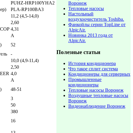
PUHZ-HRP100YHA2
Воронеж
Тепловые насосы
ер)
PLA-RP100BA3
Настольный
11,2 (4,5-14,0)
воздухоочиститель Toshiba.
2,60
Фанкойлы серии TopLine от
 СОР
4,31
AlpicAir.
Новинка 2013 года от
А
AlpicAir.
)
52
Полезные статьи
тель
-
10,0 (4,9-11,4)
История кондиционера
2,50
Что такое сплит система
 EER
4,0
Кондиционеры для серверных
Промышленные
А
кондиционеры
)
48-51
Тепловые насосы Воронеж
Воздушные тепловые насосы
3
Воронеж
50
Видеонаблюдение Воронеж
380
16
13