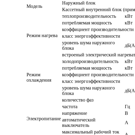
Наружный блок
Модель
Кассетный внутренний блок (прим
теплопроизводительность
кВт
потребляемая мощность
кВт
коэффициент производительности
Режим нагрева
класс энергоэффективности
уровень шума наружного
дБ(А
блока
встроеный электрический нагрева
холодопроизводительность
кВт
потребляемая мощность
кВт
Режим
коэффициент производительности
охлаждения
класс энергоэффективности
уровень шума наружного
дБ(А
блока
количество фаз
частота
Гц
напряжение
В
Электропитание
автоматический
А
выключатель
максимальный рабочий ток
А