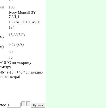
ин
100
Ivory Munsell 3Y
7,8/1,1
1350х(330+30)х950
134
15,88(5/8)
м)
9,52 (3/8)
м)
30
75
..+16 °C по мокрому
ометру
+46 ° (-18...+46 ° с панелью
ты от ветра)
тво: