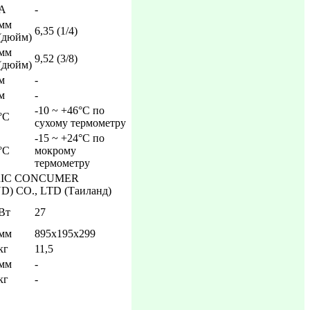
А
-
мм
6,35 (1/4)
(дюйм)
мм
9,52 (3/8)
(дюйм)
м
-
м
-
-10 ~ +46°C по
°C
сухому термометру
-15 ~ +24°C по
°C
мокрому
термометру
RIC CONCUMER
 CO., LTD (Таиланд)
Вт
27
мм
895х195х299
кг
11,5
мм
-
кг
-