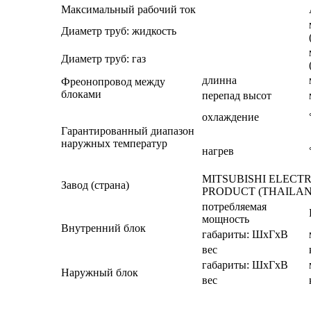
Максимальный рабочий ток
Диаметр труб: жидкость
Диаметр труб: газ
длинна
Фреонопровод между
блоками
перепад высот
охлаждение
Гарантированный диапазон
наружных температур
нагрев
MITSUBISHI ELECT
Завод (страна)
PRODUCT (THAILAND)
потребляемая
мощность
Внутренний блок
габариты: ШхГхВ
вес
габариты: ШхГхВ
Наружный блок
вес