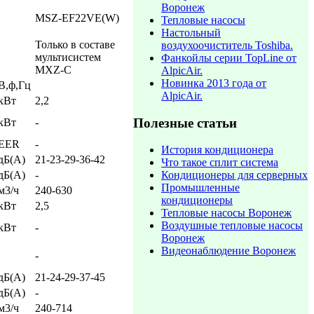
Воронеж
MSZ-EF22VE(W)
Тепловые насосы
Настольный
Только в составе
воздухоочиститель Toshiba.
мультисистем
Фанкойлы серии TopLine от
MXZ-C
AlpicAir.
Новинка 2013 года от
В,ф,Гц
AlpicAir.
кВт
2,2
Полезные статьи
кВт
-
 EER
-
История кондиционера
дБ(А)
21-23-29-36-42
Что такое сплит система
дБ(А)
-
Кондиционеры для серверных
Промышленные
м3/ч
240-630
кондиционеры
кВт
2,5
Тепловые насосы Воронеж
Воздушные тепловые насосы
кВт
-
Воронеж
Видеонаблюдение Воронеж
-
дБ(А)
21-24-29-37-45
дБ(А)
-
м3/ч
240-714