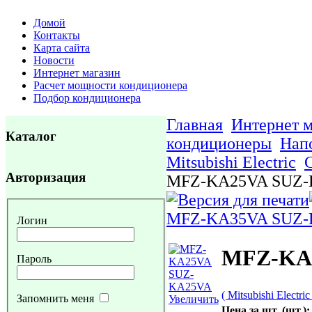
Домой
Контакты
Карта сайта
Новости
Интернет магазин
Расчет мощности кондиционера
Подбор кондиционера
Главная
Интернет м
Каталог
кондиционеры
Нап
Mitsubishi Electric
Авторизация
MFZ-KA25VA SUZ
MFZ-KA35VA SUZ
Логин
MFZ-KA
Пароль
( Mitsubishi Electric
Запомнить меня
Увеличить
Цена за шт. (шт.):